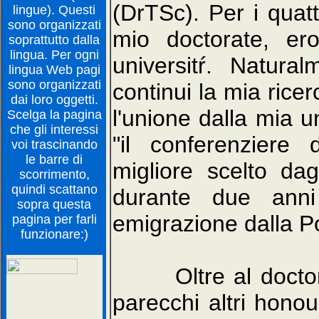
(DrTSc). Per i quat
lingue). Questi
sono organizzati
mio doctorate, er
soprattutto dalla
lingua. Per ogni
universitŕ. Natur
lingua Web pagi
sono organizzati
continui la mia ricer
dai loro oggetti.
l'unione dalla mia u
Scelga la pagina
che gli interessi
"il conferenziere 
voi trascinando
le barre di
migliore scelto dagl
scorrimento,
quindi scattano
durante due anni
sopra questa
emigrazione dalla P
pagina per farli
funzionare:)
Oltre al doctorat
parecchi altri honou