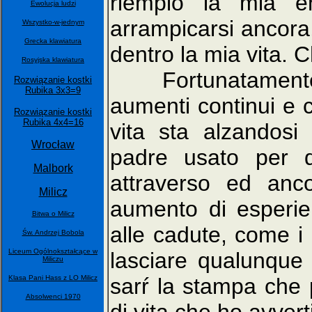
riempio la mia e
Ewolucja ludzi
arrampicarsi ancora,
Wszystko-w-jednym
Grecka klawiatura
dentro la mia vita. 
Rosyjska klawiatura
Fortunatamente, ci
Rozwiązanie kostki
Rubika 3x3=9
aumenti continui e 
Rozwiązanie kostki
Rubika 4x4=16
vita sta alzandosi
Wrocław
padre usato per d
Malbork
attraverso ed anc
Milicz
aumento di esperi
Bitwa o Milicz
alle cadute, come i l
Św. Andrzej Bobola
Liceum Ogólnokształcące w
lasciare qualunque 
Miliczu
Klasa Pani Hass z LO Milicz
sarŕ la stampa che 
Absolwenci 1970