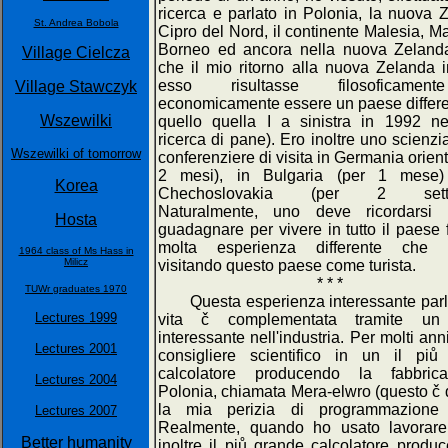
ricerca e parlato in Polonia, la nuova 
St. Andrea Bobola
Cipro del Nord, il continente Malesia, M
Borneo ed ancora nella nuova Zeland
Village Cielcza
che il mio ritorno alla nuova Zelanda 
esso risultasse filosoficame
Village Stawczyk
economicamente essere un paese differ
Wszewilki
quello quella I a sinistra in 1992 ne
ricerca di pane). Ero inoltre uno scienzi
Wszewilki of tomorrow
conferenziere di visita in Germania orient
2 mesi), in Bulgaria (per 1 mese
Korea
Chechoslovakia (per 2 setti
Naturalmente, uno deve ricordarsi
Hosta
guadagnare per vivere in tutto il paese 
molta esperienza differente che 
1964 class of Ms Hass in
Milicz
visitando questo paese come turista.
* * *
TUWr graduates 1970
Questa esperienza interessante parla
Lectures 1999
vita č complementata tramite un 
interessante nell'industria. Per molti ann
Lectures 2001
consigliere scientifico in un il piů
calcolatore producendo la fabbric
Lectures 2004
Polonia, chiamata Mera-elwro (questo č
la mia perizia di programmazione 
Lectures 2007
Realmente, quando ho usato lavorare 
Better humanity
inoltre il piů grande calcolatore produ