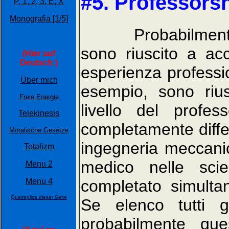
#5. Professorsh
P,
1,
2,
3,
E,
X
Monografia [1/5]
Probabilmente no
sono riuscito a ac
(Hier auf
Deutsch:)
esperienza professi
Über mich
esempio, sono riu
Freie Energie
livello del profe
Telekinesis
completamente differ
Moralische Gesetze
ingegneria meccanic
Totalizm
medico nelle sci
Menu 2
Menu 4
completato simulta
Quelreplica dieser Seite
Se elenco tutti g
probabilmente que