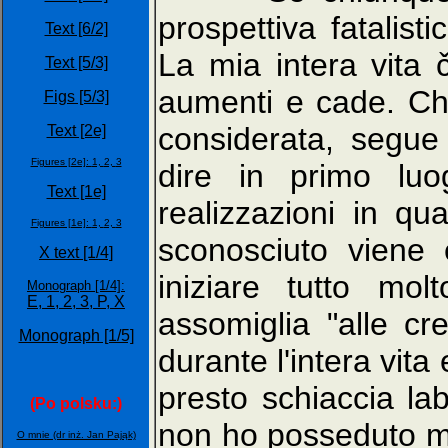
prospettiva fatalist
Text [6/2]
La mia intera vita č
Text [5/3]
aumenti e cade. Ch
Figs [5/3]
considerata, segue
Text [2e]
Figures [2e]:
1,
2,
3
dire in primo luo
Text [1e]
realizzazioni in qu
Figures [1e]:
1,
2,
3
sconosciuto viene
X text [1/4]
iniziare tutto mol
Monograph [1/4]:
E,
1,
2,
3,
P,
X
assomiglia "alle cre
Monograph [1/5]
durante l'intera vita
presto schiaccia lab
(Po polsku:)
non ho posseduto ma
O mnie (dr inż. Jan Pająk)