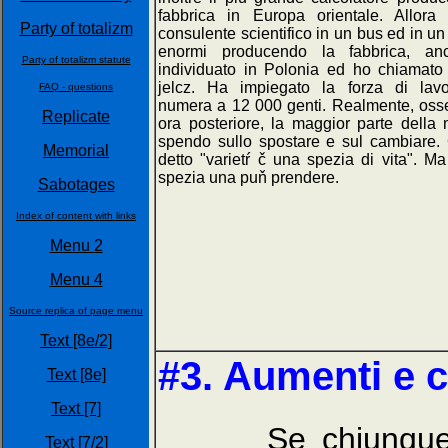
fabbrica in Europa orientale. Allora
Party of totalizm
consulente scientifico in un bus ed in u
enormi producendo la fabbrica, a
Party of totalizm statute
individuato in Polonia ed ho chiamato
jelcz. Ha impiegato la forza di lav
FAQ - questions
numera a 12 000 genti. Realmente, oss
Replicate
ora posteriore, la maggior parte della 
spendo sullo spostare e sul cambiare.
Memorial
detto "varietŕ č una spezia di vita". M
spezia una puň prendere.
Sabotages
Index of content with links
Menu 2
Menu 4
Source replica of page menu
Text [8e/2]
#3. Aumenti e c
Text [8e]
Text [7]
Se chiunque fos
Text [7/2]