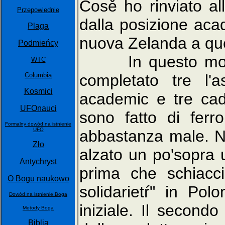
Cosě ho rinviato a
Przepowiednie
dalla posizione aca
Plaga
nuova Zelanda a qu
Podmieńcy
In questo modo, 
WTC
Columbia
completato tre l'a
Kosmici
academic e tre cad
UFOnauci
sono fatto di ferr
Formalny dowód na istnienie
UFO
abbastanza male. N
Zło
alzato un po'sopra
Antychryst
prima che schiacci
O Bogu naukowo
solidarietŕ" in Pol
Dowód na istnienie Boga
iniziale. Il secon
Metody Boga
Biblia