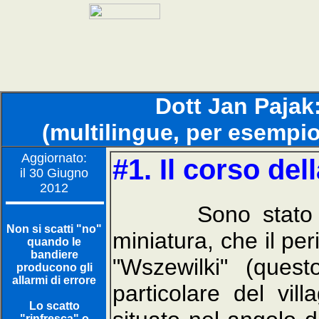
Dott Jan Pajak
(multilingue, per esempi
Aggiornato:
#1. Il corso del
il 30 Giugno
2012
Sono stato soppo
Non si scatti "no"
miniatura, che il per
quando le
bandiere
"Wszewilki" (ques
producono gli
allarmi di errore
particolare del vill
Lo scatto
"rinfresca" o