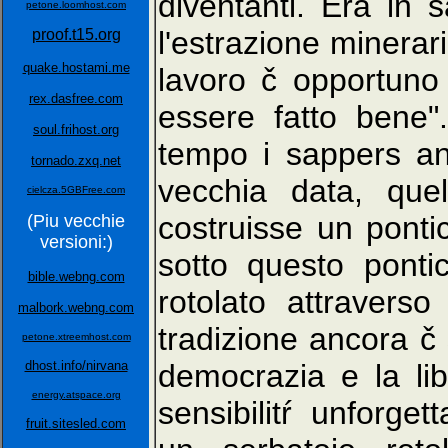
diventanti. Era in 
petone.loomhost.com
l'estrazione minerar
proof.t15.org
quake.hostami.me
lavoro č opportuno
rex.dasfree.com
essere fatto bene"
soul.frihost.org
tempo i sappers an
tornado.zxq.net
vecchia data, que
cielcza.5GBFree.com
costruisse un pontic
(Piu vecchie
versioni:)
sotto questo ponti
bible.webng.com
rotolato attraver
malbork.webng.com
tradizione ancora č 
petone.xtreemhost.com
dhost.info/nirvana
democrazia e la lib
energy.atspace.org
sensibilitŕ unforg
fruit.sitesled.com