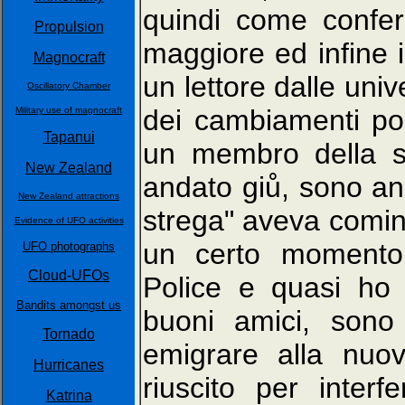
quindi come confer
Propulsion
maggiore ed infine
Magnocraft
un lettore dalle unive
Oscillatory Chamber
dei cambiamenti pol
Military use of magnocraft
Tapanui
un membro della so
New Zealand
andato giů, sono an
New Zealand attractions
strega" aveva cominc
Evidence of UFO activities
un certo momento 
UFO photographs
Cloud-UFOs
Police e quasi ho 
Bandits amongst us
buoni amici, sono 
Tornado
emigrare alla nuo
Hurricanes
riuscito per interf
Katrina