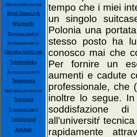
tempo che i miei int
Źródłowa replika tej strony
Wieś Stawczyk
un singolo suitca
Wszewilki
Polonia una portat
Darmowa energia
stesso posto ha l
Telekinetyczne ogniwo
conosco mai che c
Grzałka soniczna
Per fornire un e
Telekinetyka
aumenti e cadute co
Samochody bez spalin
Telekineza
professionale, che (
Strefa wolna od telekinezy
inoltre lo segue. I
Telepatia
soddisfazione di
Trzęsienia ziemi
all'universitŕ tecni
Sejsmograf
rapidamente attr
Artyfakt