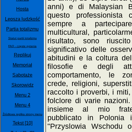
anni) e di Malaysian B
Hosta
questo professionista 
Lepsza ludzkość
sempre a partecipar
Partia totalizmu
multicultural, particolar
Statut partii totalizmu
risultato, sono riusc
FAQ - częste pytania
significativo delle osse
Replikuj
abitudini e la coltura del
filosofie e degli att
Memoriał
comportamento, le zon
Sabotaże
crede, religioni, supersti
Skorowidz
raccolto i proverbi, i miti,
Menu 2
folclore di varie nazioni.
Menu 4
insieme al mio frat
Źródłowa replika strony menu
pubblicato in Polonia i
Tekst [10]
"Przyslowia Wschodu o