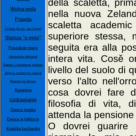
della scaletta, pri
Wolna wola
nella nuova Zelan
Prawda
scaletta academic
O mnie (dr inż. Jan Pająk)
superiore stessa,
Starsze "o mnie"
seguita era alla po
Poszukuję pracy
intera vita. Cosě o
Aleksander Możajski
Świnka z chińskiego zodiaku
livello del suolo di
Zdjęcia ozdobnych świnek
verso l'alto nell'or
Radości po 60-tce
cosa dovrei fare d
Kuramina
Uzdrawianie
filosofia di vita, 
Owoce tropiku
attenda la pensione
Owoce w folklorze
O dovrei guarire l
Książka kucharska