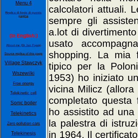
Menu 4
calcolatori attuali.
Replica di fonte di questa
pagina
sempre gli assistent
a.lot di divertiment
(In English:)
usato accompagna
About me (Dr Jan Pajak)
shopping. La mia 
Source replica of this page
Village Stawczyk
tipico per la Polo
Wszewilki
1953) ho iniziato un
Free energy
vicina Milicz (allor
Telekinetic cell
completato questa 
Sonic boiler
ho assistito ad una
Telekinetics
la palestra di istru
Zero pollution cars
in 1964. Il certifica
Telekinesis