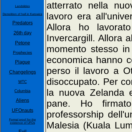
atterrato nella nu
Landslides
lavoro era all'unive
Demolition of hall in Katowice
Predators
Allora ho lavorat
26th day
Invercargill. Allora 
Petone
momento stesso in 
Prophecies
economica hanno co
Plague
perso il lavoro a O
Changelings
disoccupato. Per co
WTC
la nuova Zelanda e
Columbia
Aliens
pane. Ho firmato 
UFOnauts
professorship dell'u
Formal proof for the
Malesia (Kuala Lump
existence of UFOs
Evil