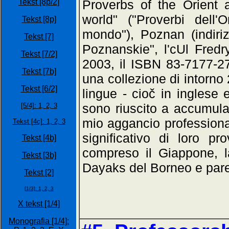
Tekst [8p/2]
Proverbs of the Orient 
world" ("Proverbi dell'
Tekst [8p]
mondo"), Poznan (indiriz
Tekst [7]
Poznanskie", l'cUl Fredr
Tekst [7/2]
2003, il ISBN 83-7177-27
Tekst [7b]
una collezione di intorno
Tekst [6/2]
lingue - cioč in inglese
sono riuscito a accumular
[5/4]:
1,
2,
3
mio aggancio professiona
Tekst [4c]: 1,
2,
3
significativo di loro pr
Tekst [4b]
compreso il Giappone, l
Tekst [3b]
Dayaks del Borneo e parec
Tekst [2]
[1/3]:
1,
2,
3
X tekst [1/4]
Monografia [1/4]: