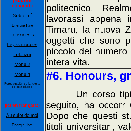
(Aquí en
politecnico. Rea
espańol:)
Sobre mí
lavorassi appena i
Energía libre
Timaru, la nuova Z
Telekinesis
oggetti che sono pa
Leyes morales
piccolo del numero d
Totalizm
intera vita.
Menu 2
#6. Honours, gra
Menu 4
Reproducción de la fuente
de esta página
Un corso tipico d
seguito, ha occorr 
(Ici en français:)
Dopo che questi stu
Au sujet de moi
titoli universitari, 
Énergie libre