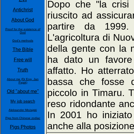
Dopo che "la crisi 
Antichrist
riuscito ad assicur
About God
partire da 1999.
Proof for the existence of
God
L'agricoltura di Nu
God's methods
della gente con la 
The Bible
ha dato un favore 
Free will
affatto. Ho atterra
Truth
bassa che fosse di
About me (Dr Eng. Jan
Pajak)
piccolo in Timaru. T
Old "about me"
reso ridondante an
My job search
Aleksander Możajski
In 2001 ho iniziat
Pigs from Chinese zodiac
anche alla posizione 
Pigs Photos