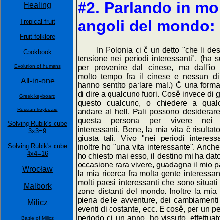
#2. Parlando in mol
Healing
angoli del mondo:
Tropical fruit
Fruit folklore
In Polonia ci č un detto "che li desi
Cookbook
tensione nei periodi interessanti". (ha 
Evolution of humans
per provenire dal cinese, ma dall'io
molto tempo fra il cinese e nessun di
All-in-one
hanno sentito parlare mai.) Č una forma
di dire a qualcuno fuori. Cosě invece di g
Greek keyboard
questo qualcuno, o chiedere a qual
Russian keyboard
andare al hell, Pali possono desiderare
questa persona per vivere nei p
Solving Rubik's cube
interessanti. Bene, la mia vita č risultat
3x3=9
giusta tali. Vivo "nei periodi interess
Solving Rubik's cube
inoltre ho "una vita interessante". Anch
4x4=16
ho chiesto mai esso, il destino mi ha dat
occasione rara vivere, guadagna il mio p
Wrocław
la mia ricerca fra molta gente interessan
molti paesi interessanti che sono situati 
Malbork
zone distanti del mondo. Inoltre la mia 
piena delle avventure, dei cambiamenti
Milicz
eventi di costante, ecc. E cosě, per un pe
periodo di un anno, ho vissuto, effettuat
Battle of Milicz