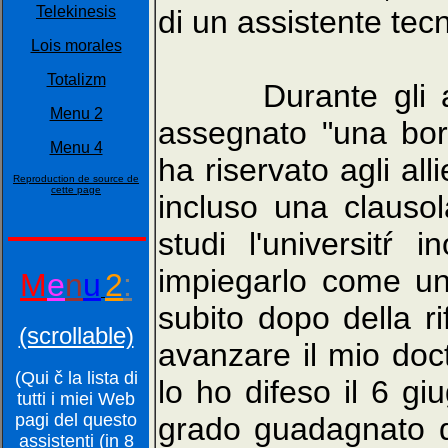
Telekinesis
di un assistente tecn
Lois morales
Totalizm
Durante gli anni 
Menu 2
assegnato "una bors
Menu 4
ha riservato agli al
Reproduction de source de
cette page
incluso una clausola
studi l'universitŕ i
impiegarlo come un
M
e
n
u
2
:
subito dopo della ri
(scrollable)
avanzare il mio doc
(Qui č la lista di
lo ho difeso il 6 gi
tutti i miei Web
pagi del questo
grado guadagnato d
assistenti (in 8