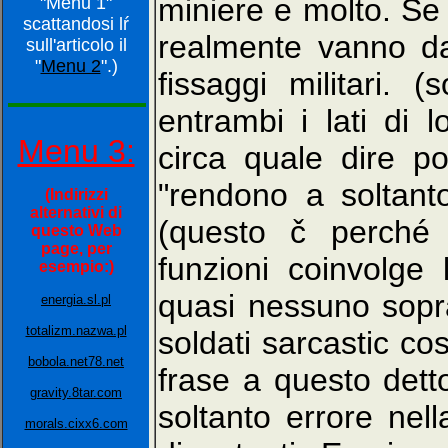
miniere e molto. Se 
"Menu 1"
scattandosi lŕ
realmente vanno da
sull'articolo il
"
Menu 2
".)
fissaggi militari. 
entrambi i lati di l
Menu 3:
circa quale dire p
"rendono a soltanto 
(Indirizzi
alternativi di
(questo č perché u
questo Web
page, per
funzioni coinvolge
esempio:)
quasi nessuno sopr
energia.sl.pl
totalizm.nazwa.pl
soldati sarcastic c
bobola.net78.net
frase a questo dett
gravity.8tar.com
soltanto errore nel
morals.cixx6.com