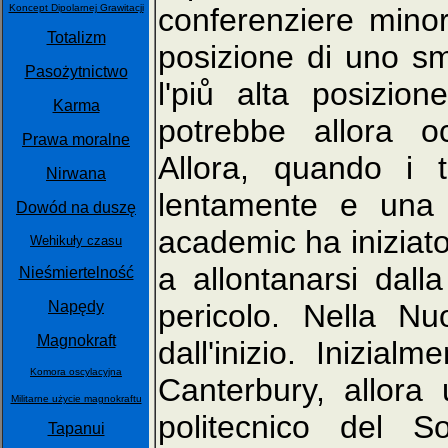
Koncept Dipolarnej Grawitacji
conferenziere mino
Totalizm
posizione di uno sm
Pasożytnictwo
l'piů alta posizi
Karma
potrebbe allora o
Prawa moralne
Allora, quando i 
Nirwana
lentamente e una p
Dowód na duszę
academic ha iniziato 
Wehikuły czasu
a allontanarsi dall
Nieśmiertelność
Napędy
pericolo. Nella N
Magnokraft
dall'inizio. Inizial
Komora oscylacyjna
Canterbury, allora
Militarne użycie magnokraftu
politecnico del S
Tapanui