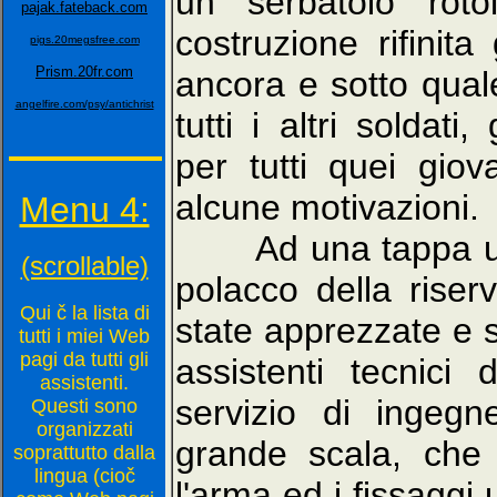
un serbatoio roto
pajak.fateback.com
costruzione rifinit
pigs.20megsfree.com
Prism.20fr.com
ancora e sotto qual
angelfire.com/psy/antichrist
tutti i altri soldat
per tutti quei gio
alcune motivazioni.
Menu 4:
Ad una tappa ulter
(scrollable)
polacco della riserv
Qui č la lista di
state apprezzate e s
tutti i miei Web
pagi da tutti gli
assistenti tecnici
assistenti.
servizio di ingeg
Questi sono
organizzati
grande scala, che 
soprattutto dalla
lingua (cioč
l'arma ed i fissaggi 