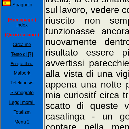
-Spagnolo
sul lavoro, vedere 
riuscito non se
(Homepage:)
Index
funzionasse ancora.
(Qui in italiano:)
nuovamente dentr
Circa me
risultato essere 
Testo di [7]
avvertissi parecch
Energia libera
alla vista di una vi
Malbork
appena una notte p
Telekinesis
mia curiositŕ circa 
Sismografo
Leggi morali
scatto di queste 
Totalizm
casalinga - un g
Menu 2
contare nella me