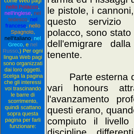
come Web pagi
nello Polacco
,
le pistole, i cannoni
nell'inglese
,
nel
questo servizio mi
tedesco
,
nel
francese
,
nello
polacco, sono stato 
Spagnolo
,
nell'italiano
,
nel
dell'emigrare dal
Greco
, e
nel
Russo
.) Per ogni
tenente.
lingua Web pagi
sono organizzati
dai loro oggetti.
Parte esterna dell
Scelga la pagina
che gli interessi
vari honours att
voi trascinando
le barre di
l'avanzamento pro
scorrimento,
quindi scattano
questi erano, quando
sopra questa
compiuto il livell
pagina per farli
funzionare:
discipline differ