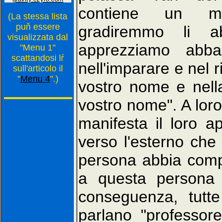
contiene un mes
(La stessa lista
puň essere
gradiremmo li a
visualizzata dal
apprezziamo abba
"Menu 1"
scattandosi lŕ
nell'imparare e nel 
sull'articolo il
"
Menu 4
".)
vostro nome e nell
vostro nome". A loro
manifesta il loro 
verso l'esterno che 
persona abbia compi
a questa persona 
conseguenza, tutt
parlano "professore