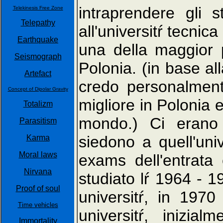
intraprendere gli st
Telekinesis Free Zone
Telepathy
all'universitŕ tecnic
Earthquake
una della maggior p
Seismograph
Polonia. (in base al
Artefact
credo personalment
Concept of Dipolar Gravity
migliore in Polonia 
Totalizm
mondo.) Ci erano 
Parasitism
siedono a quell'un
Karma
Moral laws
exams dell'entrata
Nirvana
studiato lŕ 1964 - 
Proof of soul
universitŕ, in 197
Time vehicles
universitŕ, inizia
Immortality