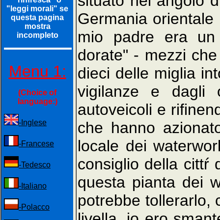
situato nel angolo d
"leggi morali" se
Germania orientale 
questa pagina
mostra
mio padre era un t
incompleto
dorate" - mezzi che 
Menu 1:
dieci delle miglia in
vigilanze e dagli o
(Choice of
language:)
autoveicoli e rifinen
-Inglese
che hanno azionat
locale dei waterwor
-Francese
consiglio della cittŕ
-Tedesco
questa pianta dei
-Italiano
potrebbe tollerarlo
-Polacco
livella, io ero sman