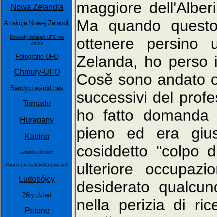
maggiore dell'Alberi
Nowa Zelandia
Ma quando questo 
Atrakcje Nowej Zelandii
Dowody działań UFO na
ottenere persino 
Ziemi
Fotografie UFO
Zelanda, ho perso i
Chmury-UFO
Cosě sono andato ol
Bandyci wśród nas
successivi del prof
Tornado
ho fatto domanda 
Huragany
pieno ed era gius
Katrina
cosiddetto "colpo di
Lawiny ziemne
ulteriore occupaz
Zburzenie hali w Katowicach
Ludobójcy
desiderato qualcu
26ty dzień
nella perizia di r
Petone