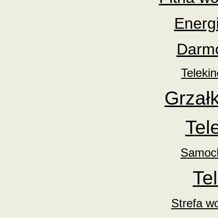
Energ
Darmo
Teleki
Grzał
Tel
Samoch
Te
Strefa wo