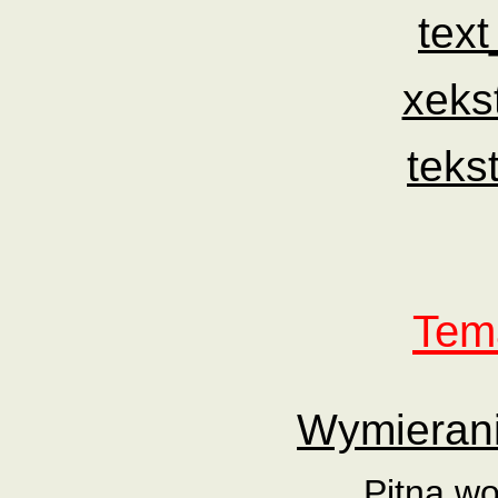
tex
xeks
teks
Tema
Wymierani
Pitna w