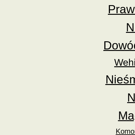
Praw
N
Dowód
Wehi
Nieśm
N
Ma
Komor