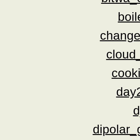
boil
change
cloud
cook
day
d
dipolar_