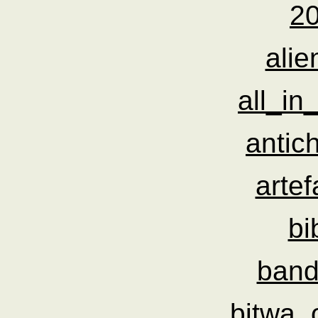
2
alie
all_in
antich
artef
bi
band
bitwa_