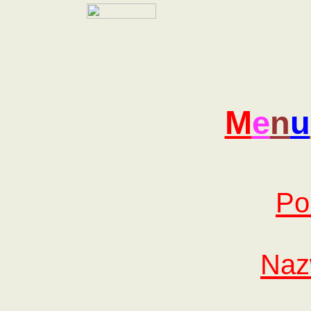
M
e
n
u
Po
Naz