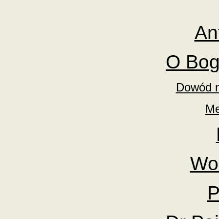
An
O Bog
Dowód n
Me
Wo
P