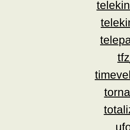
teleki
telek
telep
tf
timeve
torn
total
uf