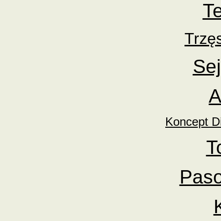
Te
Trzęs
Se
A
Koncept Di
T
Paso