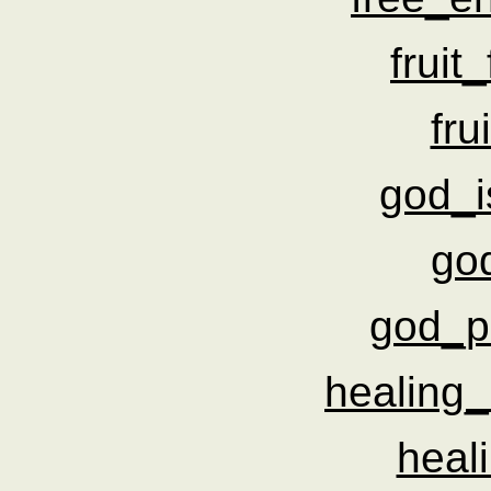
fruit
fru
god_i
go
god_p
healing
heal