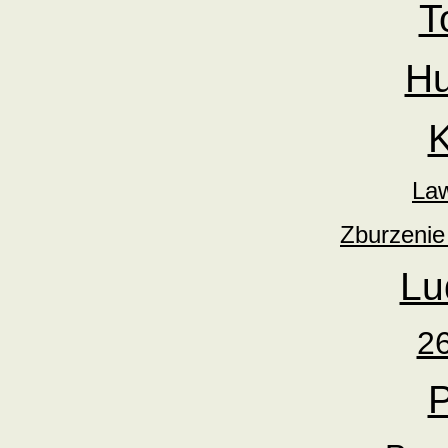
T
Hu
K
Law
Zburzenie
Lu
26