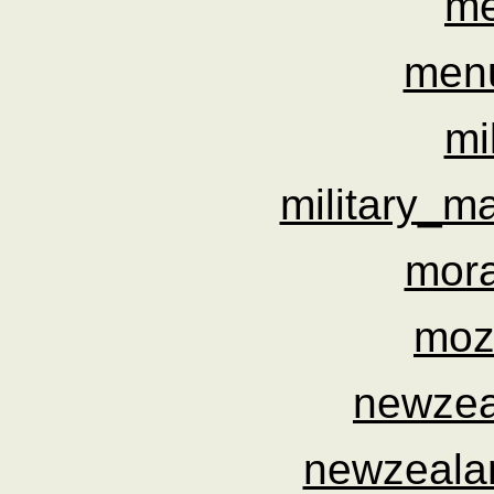
me
men
mi
military_m
mora
moz
newzea
newzealan