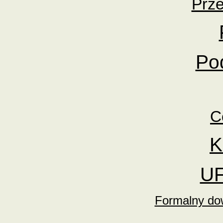
Prz
Po
C
K
UF
Formalny do