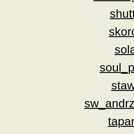
shut
skor
sol
soul_p
sta
sw_andrz
tapa