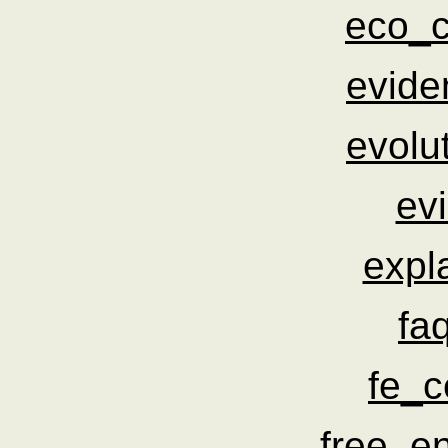
eco_c
evide
evolu
evi
expl
fa
fe_c
free_e