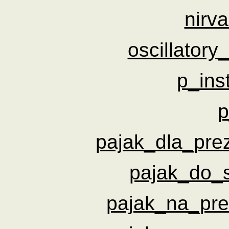
nirv
oscillator
p_ins
p
pajak_dla_pre
pajak_do_
pajak_na_pr