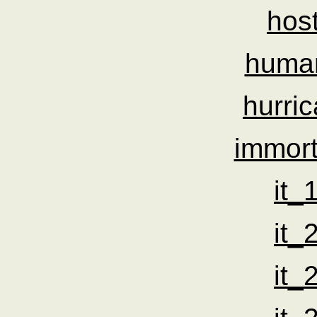
hos
human
hurri
immort
it_
it_
it_