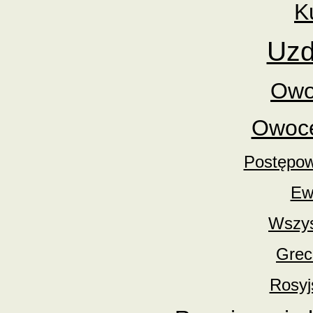
K
Uzd
Owo
Owoce
Postępow
Ewo
Wszys
Grec
Rosyj