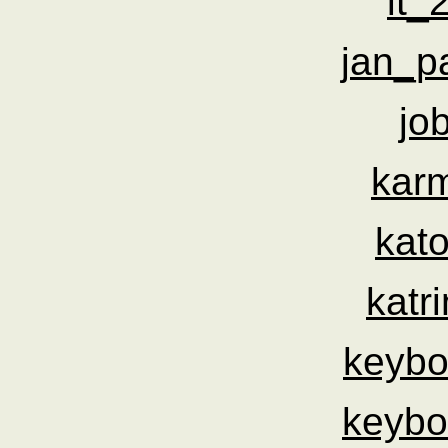
it_
jan_p
jo
kar
kat
katr
keybo
keybo