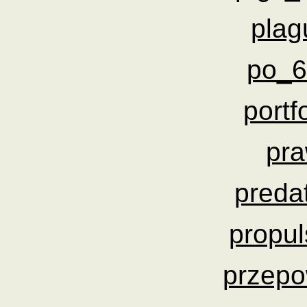
plag
po_6
portf
pr
preda
propul
przepo