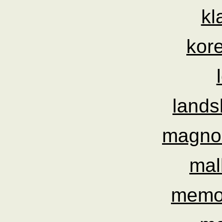
kl
kor
lands
magnoc
mal
memor