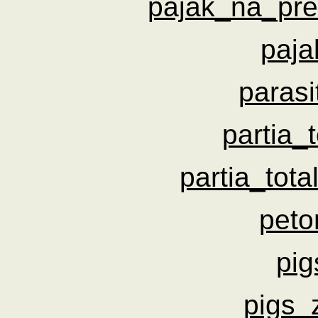
pajak_na_pr
paja
parasi
partia_
partia_tota
peto
pig
pigs_