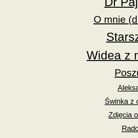
Dr Paj
O mnie (dr
Stars
Widea z 
Posz
Aleks
Świnka z 
Zdjęcia 
Rado