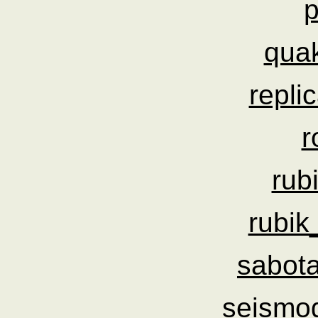
qua
repli
r
rub
rubik
sabot
seismo